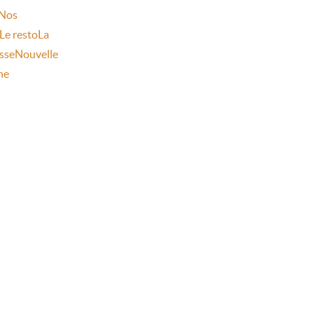
Nos
Le resto
La
sse
Nouvelle
ne