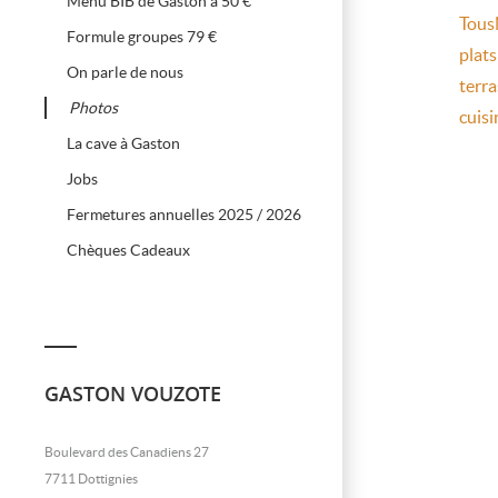
Menu BIB de Gaston à 50 €
Tous
Formule groupes 79 €
plats
On parle de nous
terra
Photos
cuisi
La cave à Gaston
Jobs
Fermetures annuelles 2025 / 2026
Chèques Cadeaux
GASTON VOUZOTE
Boulevard des Canadiens 27
7711 Dottignies