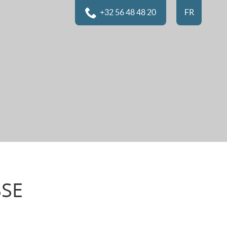
+32 56 48 48 20
FR
NL
SSE