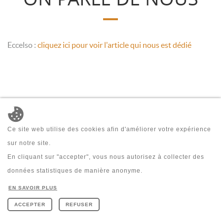
Eccelso :
cliquez ici pour voir l'article qui nous est dédié
Ce site web utilise des cookies afin d'améliorer votre expérience
sur notre site.
En cliquant sur "accepter", vous nous autorisez à collecter des
données statistiques de manière anonyme.
EN SAVOIR PLUS
Création site internet IDcreation 2018
-
Cookie Policy
-
Privacy policy
ACCEPTER