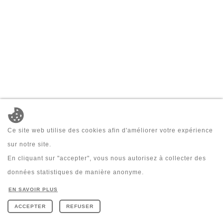
Ce site web utilise des cookies afin d'améliorer votre expérience
sur notre site.
En cliquant sur "accepter", vous nous autorisez à collecter des
données statistiques de manière anonyme.
EN SAVOIR PLUS
Création site internet IDcreation 2018
-
Cookie Policy
-
Privacy policy
ACCEPTER